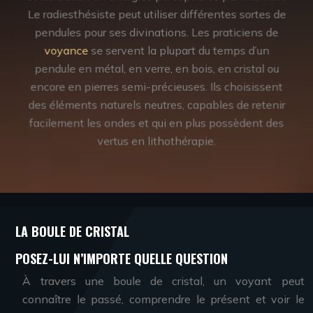
Le radiesthésiste peut utiliser différentes sortes de
pendules pour ses divinations. Les praticiens de
voyance
se servent la plupart du temps d’un
pendule en métal, en verre, en bois, en cristal ou
encore en pierres semi-précieuses. Ils choisissent
des éléments naturels neutres, capables de retenir
facilement les ondes et qui en plus possèdent des
vertus en lithothérapie.
LA BOULE DE CRISTAL
POSEZ-LUI N’IMPORTE QUELLE QUESTION
À travers une boule de cristal, un voyant peut
connaître le passé, comprendre le présent et voir le