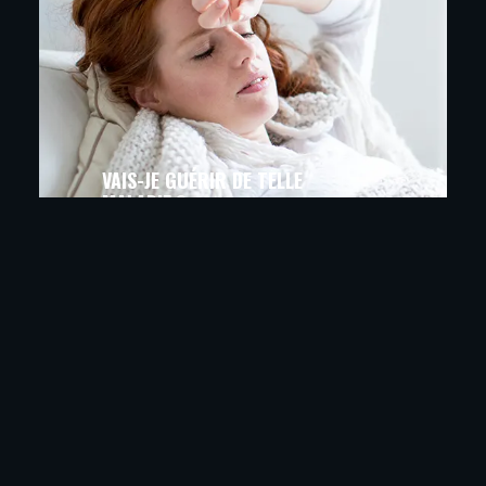
VAIS-JE GUÉRIR DE TELLE
MALADIE ?
VOYANT ET MÉDIUM
DEVENIR VOYANT PROFESSIONNEL,
VOICI
COMMENT FAIRE !
Chaque humain possède un don de voyance enfoui
en lui. Pour devenir un voyant, il faut éveiller ce don