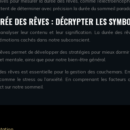
ives pour mesurer la durée des rêves, comme l’électroencépha
ent de déterminer avec précision la durée du sommeil paradox
ÉE DES RÊVES : DÉCRYPTER LES SYMBO
alyser leur contenu et leur signification. La durée des rêve
 émotions cachés dans notre subconscient.
êves permet de développer des stratégies pour mieux dormir e
et mentale, ainsi que pour notre bien-être général.
des rêves est essentielle pour la gestion des cauchemars. En 
comme le stress ou l’anxiété. En comprenant les facteurs qu
ct sur notre sommeil.
étation