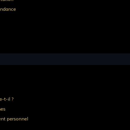
bondance
-t-il ?
nes
ment personnel