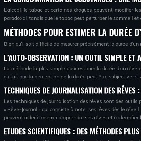
L’alcool, le tabac et certaines drogues peuvent modifier l
paradoxal, tandis que le tabac peut perturber le sommeil et 
MÉTHODES POUR ESTIMER LA DURÉE D’
Bien qu’il soit difficile de mesurer précisément la durée d’u
L’AUTO-OBSERVATION : UN OUTIL SIMPLE ET 
La méthode la plus simple pour estimer la durée d’un rêve es
du fait que la perception de la durée peut être subjective et
TECHNIQUES DE JOURNALISATION DES RÊVES :
Les techniques de journalisation des rêves sont des outils 
« Rêve-Journal » qui consiste à noter ses rêves dès le révei
peuvent aider à mieux comprendre ses rêves et à identifier le
ETUDES SCIENTIFIQUES : DES MÉTHODES PLUS