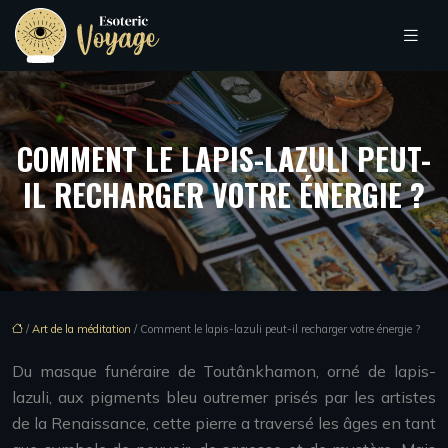
COMMENT LE LAPIS-LAZULI PEUT-
IL RECHARGER VOTRE ÉNERGIE ?
/
Art de la méditation
/ Comment le lapis-lazuli peut-il recharger votre énergie ?
Du masque funéraire de Toutânkhamon, orné de lapis-
lazuli, aux pigments bleu outremer prisés par les artistes
de la Renaissance, cette pierre a traversé les âges en tant