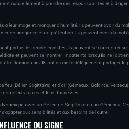
nent naturellement à prendre des responsabilités et à diriger l
 à leur image et manquer d’humilité. Ils peuvent avoir du mal à
rmer en arrogance et en prétention. Ils peuvent avoir du mal à 
ut parfois les rendre égoïstes. Ils peuvent se concentrer sur 
édiate et peuvent se montrer impatients lorsqu’ils ne l’obtie
t être dominateurs. Ils ont du mal à déléguer et à partager le p
feu (Bélier, Sagittaire) et d’air (Gémeaux, Balance, Verseau).
e entre leurs forces et leurs faiblesses.
 dynamique avec un Bélier, un Sagittaire ou un Gémeaux. Ce
s’adapter aux sensibilités et aux besoins de l’autre.
INFLUENCE DU SIGNE