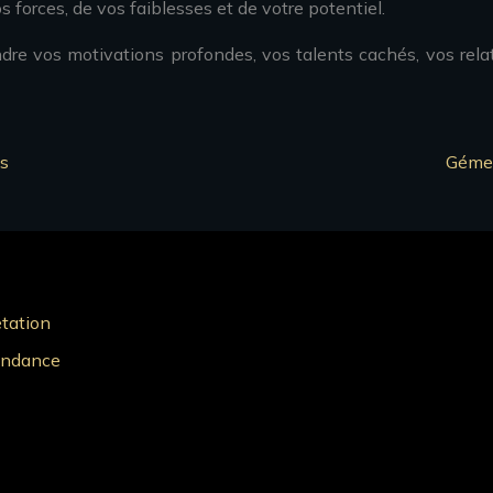
forces, de vos faiblesses et de votre potentiel.
re vos motivations profondes, vos talents cachés, vos relatio
es
Gémea
étation
bondance