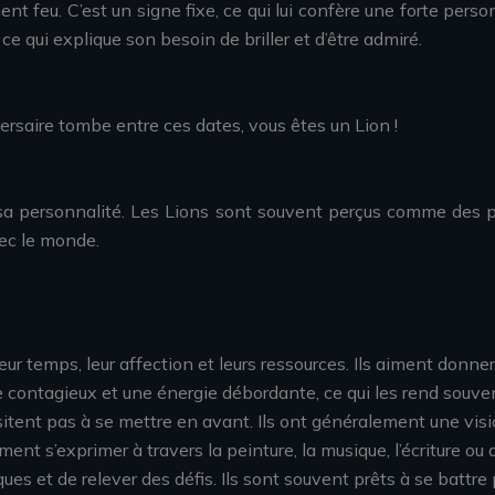
nt feu. C’est un signe fixe, ce qui lui confère une forte pers
 ce qui explique son besoin de briller et d’être admiré.
versaire tombe entre ces dates, vous êtes un Lion !
 sa personnalité. Les Lions sont souvent perçus comme des p
vec le monde.
r temps, leur affection et leurs ressources. Ils aiment donner e
 contagieux et une énergie débordante, ce qui les rend souven
sitent pas à se mettre en avant. Ils ont généralement une vis
iment s’exprimer à travers la peinture, la musique, l’écriture ou
es et de relever des défis. Ils sont souvent prêts à se battre p