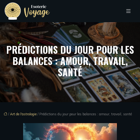
PRÉDICTIONS DU JOUR POUR LES
BALANCES : AMOUR, TRAVAIL,
SANTÉ
/
Art de l'astrologie
/ Prédictions du jour pour les balances : amour, travail, santé